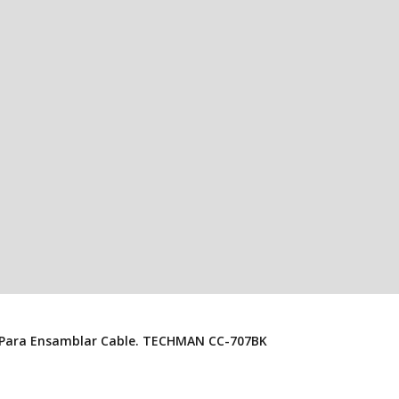
Conector Aéreo USB Tipo “A” MACHO Con Bota Negro Para Ensamblar Cable. TECHMAN CC-707BK