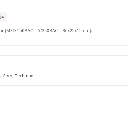
64
ador (MFD 250BAC – 5/250BAC – 36x25x15mm).
s Com
,
Techman