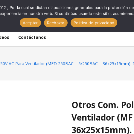
012 , Por la cual se dictan disposiciones generales para la protección
experiencia en nuestra web. Si continúas usando este sitio, asumiremo
Aceptar
Rechazar
Política de privacidad
deos
Contáctanos
 250V AC Para Ventilador (MFD 250BAC – 5/250BAC – 36x25x15mm
Otros Com. Pol
Ventilador (MF
36x25x15mm).