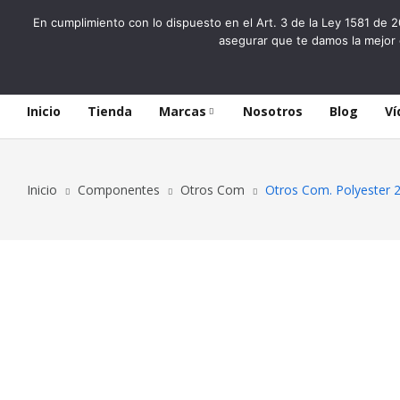
En cumplimiento con lo dispuesto en el Art. 3 de la Ley 1581 de 2
asegurar que te damos la mejor 
Inicio
Tienda
Marcas
Nosotros
Blog
Ví
Inicio
Componentes
Otros Com
Otros Com. Polyester