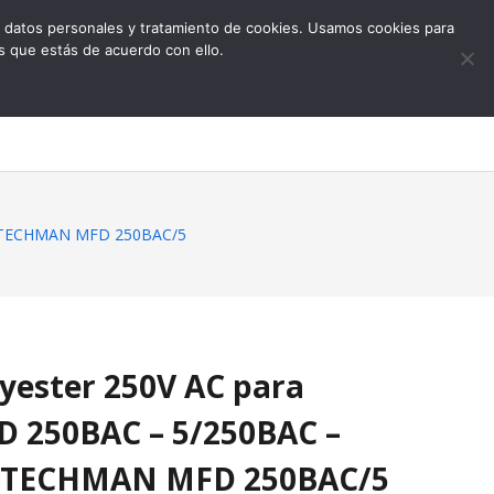
 de datos personales y tratamiento de cookies. Usamos cookies para
s que estás de acuerdo con ello.
0
). TECHMAN MFD 250BAC/5
yester 250V AC para
D 250BAC – 5/250BAC –
 TECHMAN MFD 250BAC/5