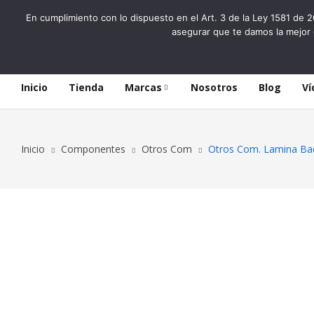
En cumplimiento con lo dispuesto en el Art. 3 de la Ley 1581 de 2
asegurar que te damos la mejor 
Inicio
Tienda
Marcas
Nosotros
Blog
Ví
Inicio
Componentes
Otros Com
Otros Com. Lamina Baq