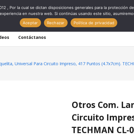
012 , Por la cual se dictan disposiciones generales para la protección
experiencia en nuestra web. Si continúas usando este sitio, asumiremo
Aceptar
Rechazar
Política de privacidad
deos
Contáctanos
uelita, Universal Para Circuito Impreso, 417 Puntos (4.7x7cm). TE
Otros Com. Lam
Circuito Impre
TECHMAN CL-0