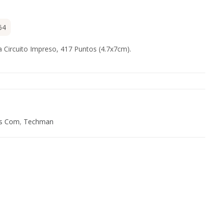
64
a Circuito Impreso, 417 Puntos (4.7x7cm).
s Com
,
Techman