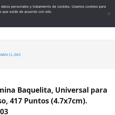
 de datos personales y tratamiento de cookies. Usamos cookies para
s que estás de acuerdo con ello.
0
CHMAN CL-003
ina Baquelita, Universal para
so, 417 Puntos (4.7x7cm).
03