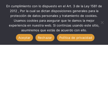
En cumplimiento con lo dispuesto en el Art. 3 de la Ley 1581 de
2012 , Por la cual se dictan disposiciones generales para la
protección de datos personales y tratamiento de cookies.
Inicio
Componentes
Otros Com
Usamos cookies para asegurar que te damos la mejor
Otros Com. Diodo Zener 1W 1N4736A. TECHMAN 1N4736A
experiencia en nuestra web. Si continúas usando este sitio,
asumiremos que estás de acuerdo con ello.
Aceptar
Rechazar
Política de privacidad