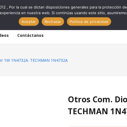
012 , Por la cual se dictan disposiciones generales para la protección
experiencia en nuestra web. Si continúas usando este sitio, asumiremo
Aceptar
Rechazar
Política de privacidad
deos
Contáctanos
ner 1W 1N4732A. TECHMAN 1N4732A
Otros Com. Di
TECHMAN 1N4