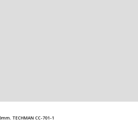
Conector USB “A” Hembra Para PCB En Vertical, Alto 10mm. TECHMAN CC-701-1