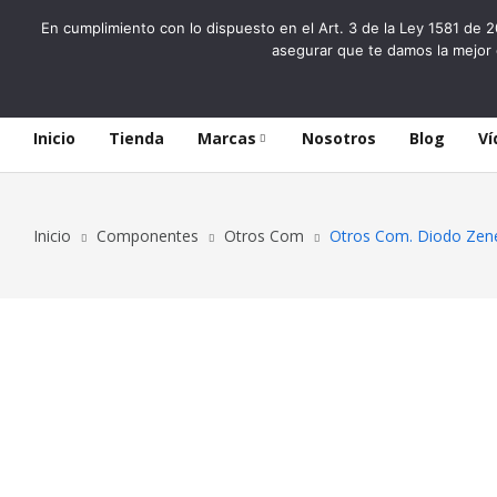
En cumplimiento con lo dispuesto en el Art. 3 de la Ley 1581 de 2
asegurar que te damos la mejor 
Inicio
Tienda
Marcas
Nosotros
Blog
Ví
Inicio
Componentes
Otros Com
Otros Com. Diodo Ze