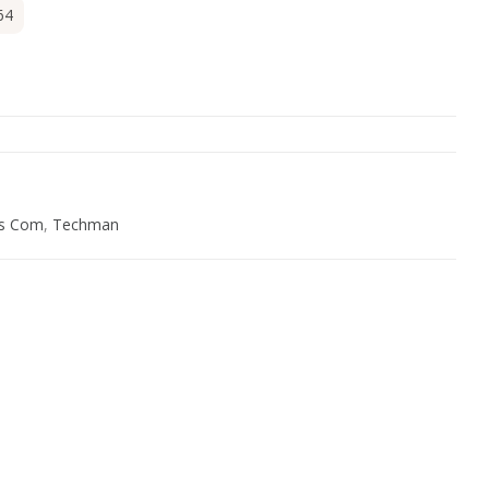
64
s Com
,
Techman