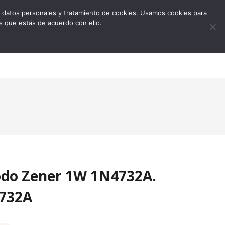
 de datos personales y tratamiento de cookies. Usamos cookies para
s que estás de acuerdo con ello.
0
odo Zener 1W 1N4732A.
732A