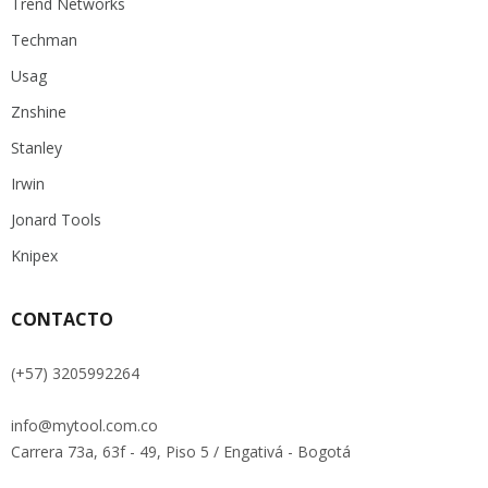
Trend Networks
Techman
Usag
Znshine
Stanley
Irwin
Jonard Tools
Knipex
CONTACTO
(+57) 3205992264
info@mytool.com.co
Carrera 73a, 63f - 49, Piso 5 / Engativá - Bogotá