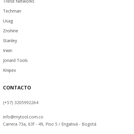
Trend Networks
Techman
Usag
Znshine
Stanley
Irwin
Jonard Tools
Knipex
CONTACTO
(+57) 3205992264
info@mytool.com.co
Carrera 73a, 63f - 49, Piso 5 / Engativá - Bogotá