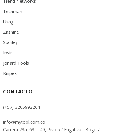
Trend Networks
Techman
Usag
Znshine
Stanley
Irwin
Jonard Tools
Knipex
CONTACTO
(+57) 3205992264
info@mytool.com.co
Carrera 73a, 63f - 49, Piso 5 / Engativá - Bogotá