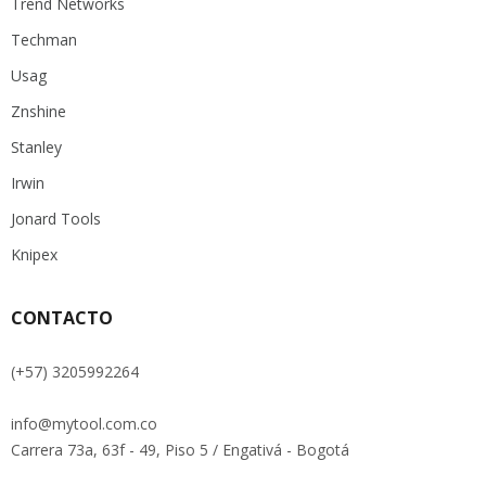
Trend Networks
Techman
Usag
Znshine
Stanley
Irwin
Jonard Tools
Knipex
CONTACTO
(+57) 3205992264
info@mytool.com.co
Carrera 73a, 63f - 49, Piso 5 / Engativá - Bogotá