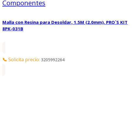
Componentes
Malla con Resina para Desoldar, 1.5M (2.0mm). PRO`S KIT
8PK-031B
📞
Solicita precio:
3205992264