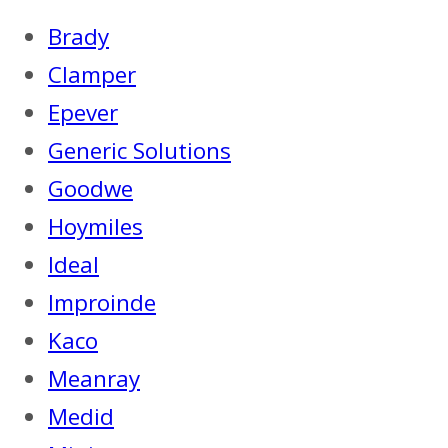
Brady
Clamper
Epever
Generic Solutions
Goodwe
Hoymiles
Ideal
Improinde
Kaco
Meanray
Medid