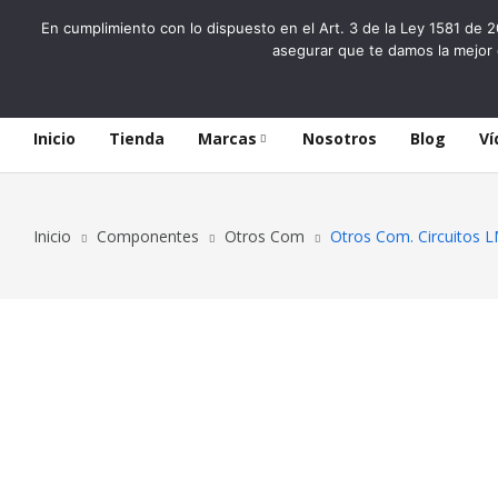
En cumplimiento con lo dispuesto en el Art. 3 de la Ley 1581 de 2
asegurar que te damos la mejor 
Inicio
Tienda
Marcas
Nosotros
Blog
Ví
Inicio
Componentes
Otros Com
Otros Com. Circuito