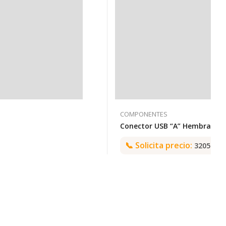
COMPONENTES
📞
Solicita precio:
3205992