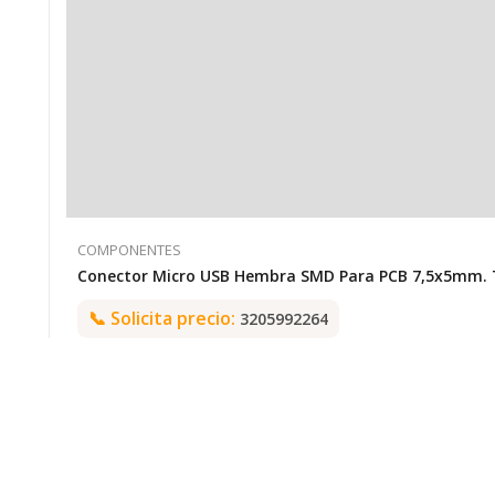
COMPONENTES
C
📞
Solicita precio:
3205992264