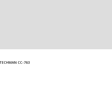
onector Micro USB Hembra SMD Para PCB 7,5x5mm. TECHMAN CC-763