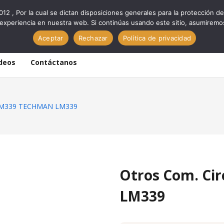
012 , Por la cual se dictan disposiciones generales para la protección
experiencia en nuestra web. Si continúas usando este sitio, asumiremo
Aceptar
Rechazar
Política de privacidad
deos
Contáctanos
s LM339 TECHMAN LM339
Otros Com. Ci
LM339