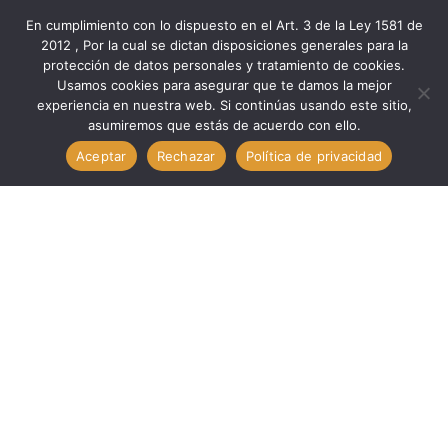
En cumplimiento con lo dispuesto en el Art. 3 de la Ley 1581 de
2012 , Por la cual se dictan disposiciones generales para la
protección de datos personales y tratamiento de cookies.
Inicio
Componentes
Otros Com
Usamos cookies para asegurar que te damos la mejor
Otros Com. Ceramica Con Discipador R50WM-10. TECHMAN
experiencia en nuestra web. Si continúas usando este sitio,
asumiremos que estás de acuerdo con ello.
R50WM-10
Aceptar
Rechazar
Política de privacidad