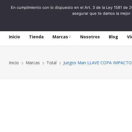
En cumplimiento con lo dispuesto en el Art. 3 de la Ley 1581 de 2
asegurar que te damos la mejor 
Inicio
Tienda
Marcas
Nosotros
Blog
Ví
Inicio
Marcas
Total
Juegos Man LLAVE COPA IMPACTO 