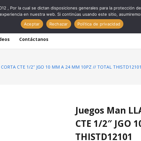
012 , Por la cual se dictan disposiciones generales para la protección
experiencia en nuestra web. Si continúas usando este sitio, asumiremo
Aceptar
Rechazar
Política de privacidad
deos
Contáctanos
CORTA CTE 1/2″ JGO 10 MM A 24 MM 10PZ // TOTAL THISTD1210
Juegos Man L
CTE 1/2″ JGO 
THISTD12101