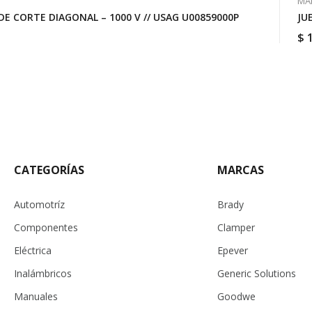
MA
DE CORTE DIAGONAL – 1000 V // USAG U00859000P
JU
$
1
CATEGORÍAS
MARCAS
Automotríz
Brady
Componentes
Clamper
Eléctrica
Epever
Inalámbricos
Generic Solutions
Manuales
Goodwe