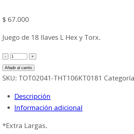
$
67.000
Juego de 18 llaves L Hex y Torx.
Juegos
Man
Añadir al carrito
LLAVE
SKU:
TOT02041-THT106KT0181
Categorí
BRISTOL
Descripción
+
Información adicional
LLAVES
TORX
*Extra Largas.