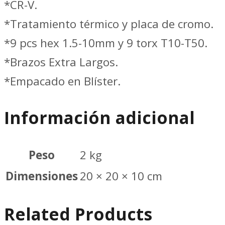
18
*CR-V.
PIEZAS
*Tratamiento térmico y placa de cromo.
1.5
*9 pcs hex 1.5-10mm y 9 torx T10-T50.
A
*Brazos Extra Largos.
10
*Empacado en Blíster.
Y
Información adicional
T10-
50
//
Peso
2 kg
TOTAL
Dimensiones
20 × 20 × 10 cm
THT106KT0181
Related Products
cantidad