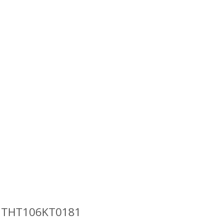
AL THT106KT0181