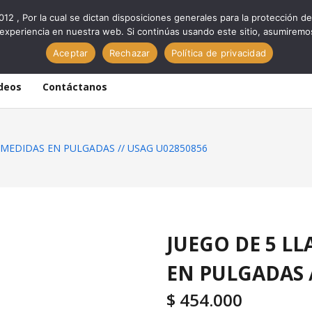
012 , Por la cual se dictan disposiciones generales para la protección
experiencia en nuestra web. Si continúas usando este sitio, asumiremo
Aceptar
Rechazar
Política de privacidad
deos
Contáctanos
MEDIDAS EN PULGADAS // USAG U02850856
JUEGO DE 5 L
EN PULGADAS 
$
454.000