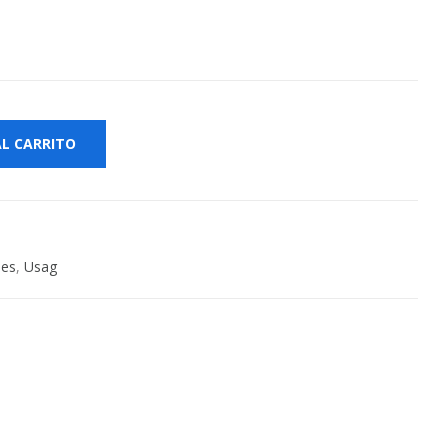
AL CARRITO
les
,
Usag