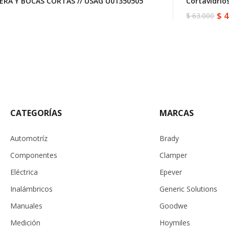
RA Y BOCAS CORTAS // USAG U01350505
Cortavidri
$
4
$
63.000
El
El
precio
precio
original
actual
era:
es:
$ 63.000.
$ 44.100.
CATEGORÍAS
MARCAS
Automotríz
Brady
Componentes
Clamper
Eléctrica
Epever
Inalámbricos
Generic Solutions
Manuales
Goodwe
Medición
Hoymiles