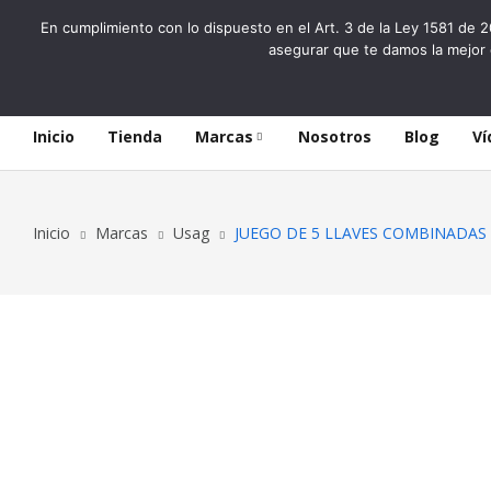
En cumplimiento con lo dispuesto en el Art. 3 de la Ley 1581 de 2
asegurar que te damos la mejor 
Inicio
Tienda
Marcas
Nosotros
Blog
Ví
Inicio
Marcas
Usag
JUEGO DE 5 LLAVES COMBINADAS 