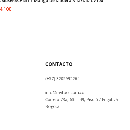
os SILBERSCHNITT Mango De Madera // MEDID CV100
T
4.100
CONTACTO
(+57) 3205992264
info@mytool.com.co
Carrera 73a, 63f - 49, Piso 5 / Engativá -
Bogotá