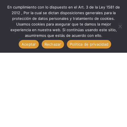
En cumplimiento con lo dispuesto en el Art. 3 de la Ley 1581 de
2012 , Por la cual se dictan disposiciones generales para la
protección de datos personales y tratamiento de cookies.
Inicio
Marcas
Usag
Usamos cookies para asegurar que te damos la mejor
JUEGO DE 7 DESTORNILLADORES PARA TORNILLOS TORX
experiencia en nuestra web. Si continúas usando este sitio,
asumiremos que estás de acuerdo con ello.
TAMPER RESISTANT // USAG U03240093
Aceptar
Rechazar
Política de privacidad