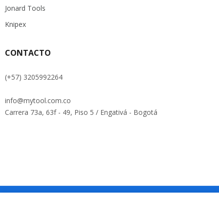
Jonard Tools
Knipex
CONTACTO
(+57) 3205992264
info@mytool.com.co
Carrera 73a, 63f - 49, Piso 5 / Engativá - Bogotá
Copyright © Roadthemes. All Rights Reserved