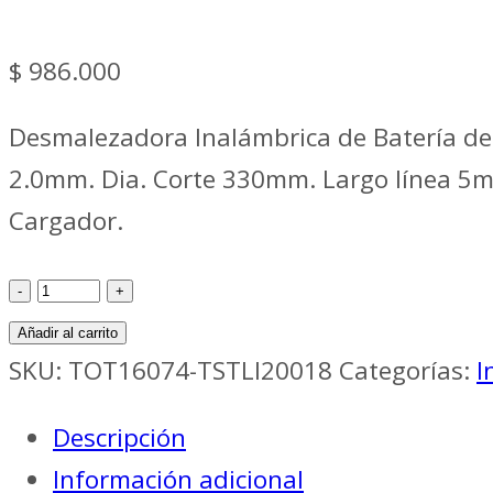
$
986.000
Desmalezadora Inalámbrica de Batería de L
2.0mm. Dia. Corte 330mm. Largo línea 5m. 
Cargador.
Jardineria
Ina
Añadir al carrito
GUADAÑADORA
SKU:
TOT16074-TSTLI20018
Categorías:
I
INALAMBRICA
Descripción
40V
Información adicional