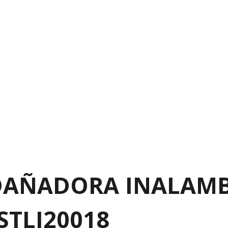
ADAÑADORA INALAMB
STLI20018