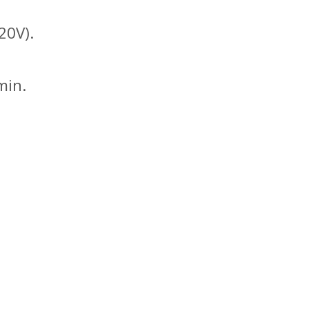
20V).
min.