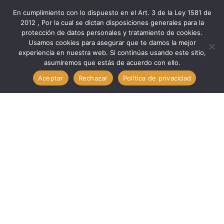
En cumplimiento con lo dispuesto en el Art. 3 de la Ley 1581 de
2012 , Por la cual se dictan disposiciones generales para la
protección de datos personales y tratamiento de cookies.
Inicio
Marcas
Total
Usamos cookies para asegurar que te damos la mejor
Pinzas ALICATE ELECTRICISTA INDUSTRIAL 8″ // TOTAL
experiencia en nuestra web. Si continúas usando este sitio,
asumiremos que estás de acuerdo con ello.
THT210806S
Aceptar
Rechazar
Política de privacidad