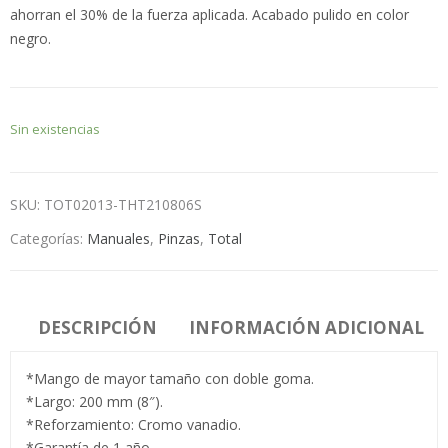
ahorran el 30% de la fuerza aplicada. Acabado pulido en color
negro.
Sin existencias
SKU:
TOT02013-THT210806S
Categorías:
Manuales
,
Pinzas
,
Total
DESCRIPCIÓN
INFORMACIÓN ADICIONAL
*Mango de mayor tamaño con doble goma.
*Largo: 200 mm (8″).
*Reforzamiento: Cromo vanadio.
*Garantía de 1 año.