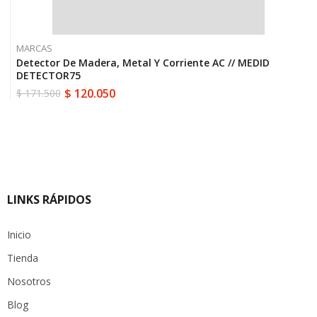
MARCAS
Detector De Madera, Metal Y Corriente AC // MEDID
DETECTOR75
$
120.050
$
171.500
El
El
precio
precio
original
actual
era:
es:
$ 171.500.
$ 120.050.
LINKS RÁPIDOS
Inicio
Tienda
Nosotros
Blog