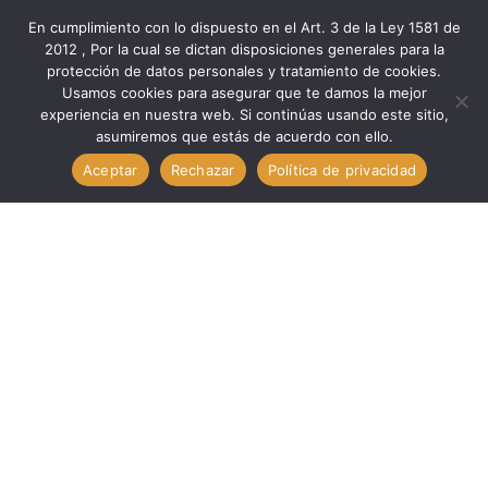
En cumplimiento con lo dispuesto en el Art. 3 de la Ley 1581 de
2012 , Por la cual se dictan disposiciones generales para la
protección de datos personales y tratamiento de cookies.
Inicio
Marcas
Medid
Usamos cookies para asegurar que te damos la mejor
Galgas Espesores Acero 20 Láminas 200 MM // MEDID 20020
experiencia en nuestra web. Si continúas usando este sitio,
asumiremos que estás de acuerdo con ello.
Aceptar
Rechazar
Política de privacidad