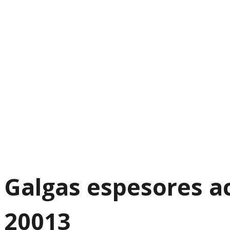
Galgas espesores a
20013