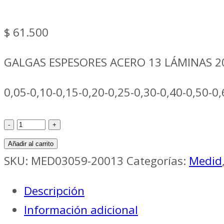
$
61.500
GALGAS ESPESORES ACERO 13 LÁMINAS 
0,05-0,10-0,15-0,20-0,25-0,30-0,40-0,50-0,
Galgas
espesores
Añadir al carrito
acero
SKU:
MED03059-20013
Categorías:
Medid
13
Descripción
Láminas
Información adicional
200