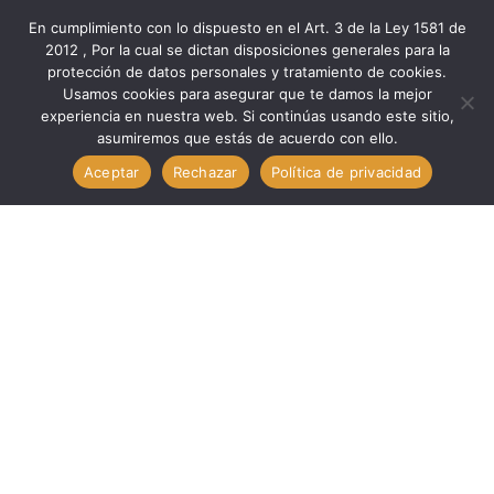
En cumplimiento con lo dispuesto en el Art. 3 de la Ley 1581 de
2012 , Por la cual se dictan disposiciones generales para la
protección de datos personales y tratamiento de cookies.
Inicio
Medio Ambiente
Eg. Renovable
Usamos cookies para asegurar que te damos la mejor
Eg. Renovable MID CLAMP 35MM // PROCET SCIENTIFIC MID
experiencia en nuestra web. Si continúas usando este sitio,
asumiremos que estás de acuerdo con ello.
35MM
Aceptar
Rechazar
Política de privacidad