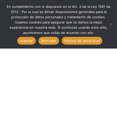
En cumplimiento con lo dispuesto en el Art. 3 de la Ley 1581 de
2012 , Por la cual se dictan disposiciones generales para la
protección de datos personales y tratamiento de cookies.
Inicio
Medio Ambiente
Eg. Renovable
Usamos cookies para asegurar que te damos la mejor
Eg. Renovable INVERSOR ONGRID MINI-3000- 4G SOLIS //
experiencia en nuestra web. Si continúas usando este sitio,
asumiremos que estás de acuerdo con ello.
SOLIS MINI-3000W
Aceptar
Rechazar
Política de privacidad