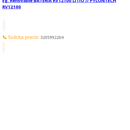
Eg. Renovable BATERIA RV12100 LITIO // PYLONTECH
RV12100
📞
Solicita precio:
3205992264