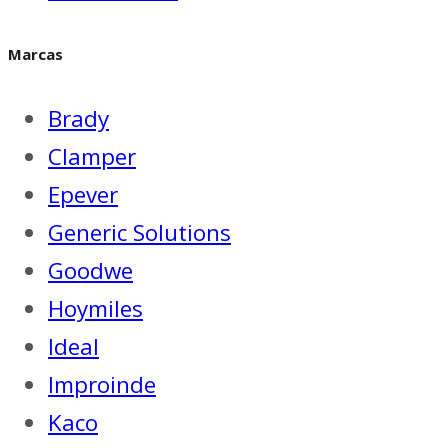
Marcas
Brady
Clamper
Epever
Generic Solutions
Goodwe
Hoymiles
Ideal
Improinde
Kaco