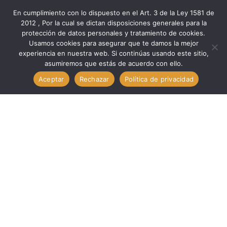
En cumplimiento con lo dispuesto en el Art. 3 de la Ley 1581 de
2012 , Por la cual se dictan disposiciones generales para la
protección de datos personales y tratamiento de cookies.
Inicio
Medio Ambiente
Usamos cookies para asegurar que te damos la mejor
Eg. Renovable INVERSOR ONGRID 20K-LV SOLIS // SOLIS
experiencia en nuestra web. Si continúas usando este sitio,
asumiremos que estás de acuerdo con ello.
OnGrid 20K -LV
Aceptar
Rechazar
Política de privacidad