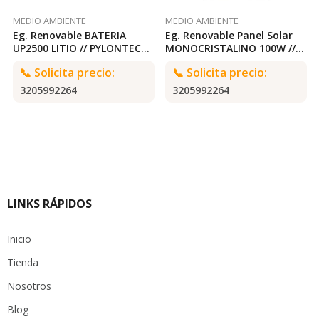
MEDIO AMBIENTE
MEDIO AMBIENTE
Eg. Renovable BATERIA
Eg. Renovable Panel Solar
UP2500 LITIO // PYLONTECH
MONOCRISTALINO 100W //
UP2500
RESUN RS7G-M
📞
Solicita precio:
📞
Solicita precio:
3205992264
3205992264
LINKS RÁPIDOS
Inicio
Tienda
Nosotros
Blog