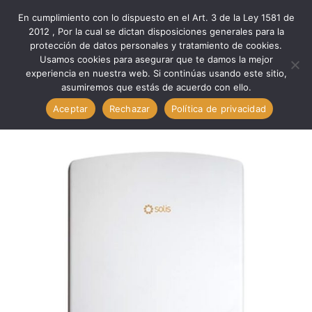
En cumplimiento con lo dispuesto en el Art. 3 de la Ley 1581 de
0
2012 , Por la cual se dictan disposiciones generales para la
protección de datos personales y tratamiento de cookies.
Usamos cookies para asegurar que te damos la mejor
Inicio
Medio Ambiente
Eg. Renovable
experiencia en nuestra web. Si continúas usando este sitio,
Eg. Renovable INVERSOR ONGRID 1P5K-4G SOLIS // SOLIS
asumiremos que estás de acuerdo con ello.
OnGrid 1P5K – 4G
Aceptar
Rechazar
Política de privacidad