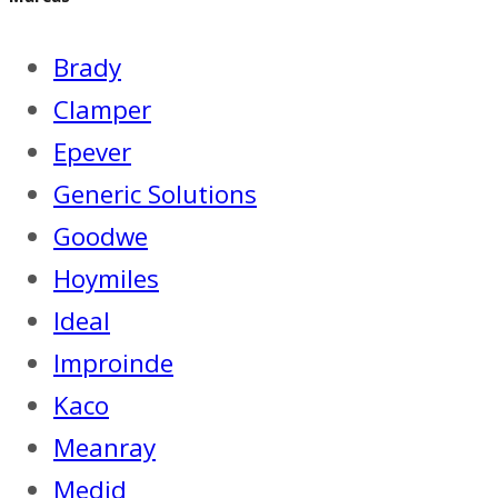
Brady
Clamper
Epever
Generic Solutions
Goodwe
Hoymiles
Ideal
Improinde
Kaco
Meanray
Medid