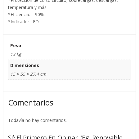
*Protección de corto circuito, sobrecargas, descargas,
temperatura y más.
*Eficiencia: = 90%.
*Indicador LED.
Peso
13 kg
Dimensiones
15 × 55 × 27,4 cm
Comentarios
Todavía no hay comentarios.
Sé El Primero En Opinar "Eg. Renovable