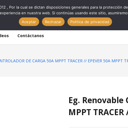
012 , Por la cual se dictan disposiciones generales para la protección
experiencia en nuestra web. Si continúas usando este sitio, asumiremo
Aceptar
Rechazar
Política de privacidad
deos
Contáctanos
CONTROLADOR DE CARGA 50A MPPT TRACER // EPEVER 50A MPPT T
Eg. Renovabl
MPPT TRACER 