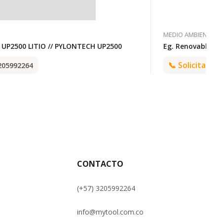
MEDIO AMBIENTE
 UP2500 LITIO // PYLONTECH UP2500
Eg. Renovable P
📞
Solicita pr
205992264
CONTACTO
(+57) 3205992264
info@mytool.com.co