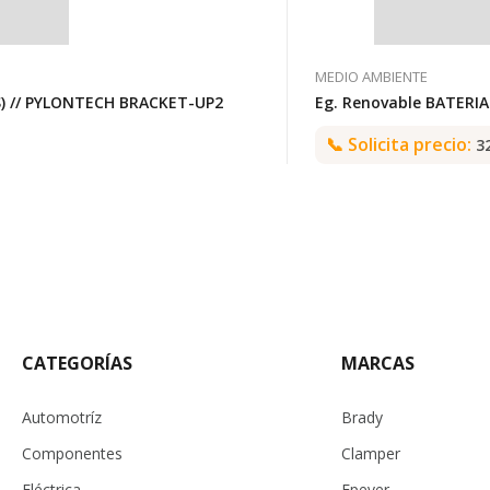
MEDIO AMBIENTE
) // PYLONTECH BRACKET-UP2
Eg. Renovable BATERIA
📞
Solicita precio:
3
CATEGORÍAS
MARCAS
Automotríz
Brady
Componentes
Clamper
Eléctrica
Epever