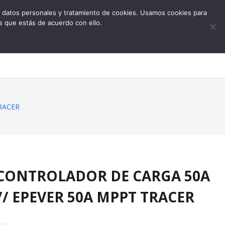
 de datos personales y tratamiento de cookies. Usamos cookies para
s que estás de acuerdo con ello.
0
RACER
e CONTROLADOR DE CARGA 50A
// EPEVER 50A MPPT TRACER