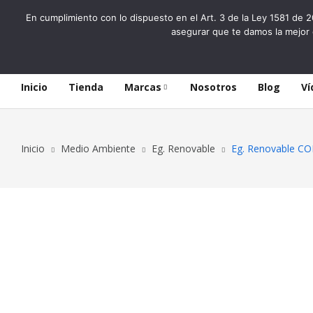
En cumplimiento con lo dispuesto en el Art. 3 de la Ley 1581 de 2
asegurar que te damos la mejor 
Inicio
Tienda
Marcas
Nosotros
Blog
Ví
Inicio
Medio Ambiente
Eg. Renovable
Eg. Renovable 