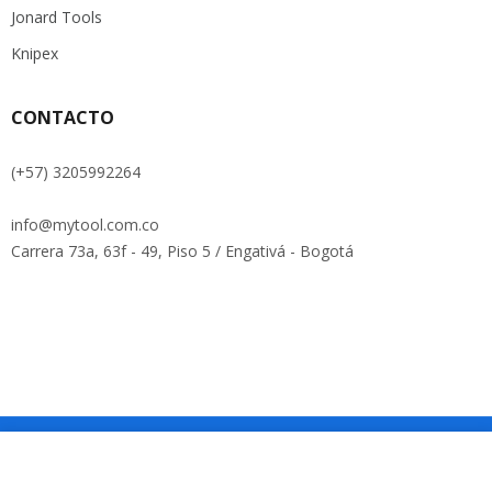
Jonard Tools
Knipex
CONTACTO
(+57) 3205992264
info@mytool.com.co
Carrera 73a, 63f - 49, Piso 5 / Engativá - Bogotá
Copyright © Roadthemes. All Rights Reserved