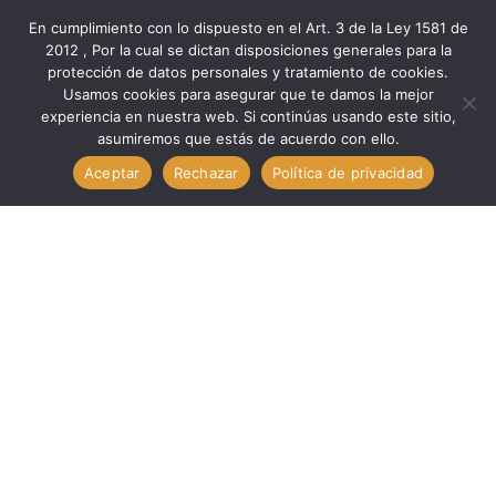
En cumplimiento con lo dispuesto en el Art. 3 de la Ley 1581 de
2012 , Por la cual se dictan disposiciones generales para la
protección de datos personales y tratamiento de cookies.
Inicio
Marcas
Total
Usamos cookies para asegurar que te damos la mejor
Corte CALADORA INDUSTRIAL 800 WTS C/ GUIA // TOTAL
experiencia en nuestra web. Si continúas usando este sitio,
asumiremos que estás de acuerdo con ello.
UTS2081006
Aceptar
Rechazar
Política de privacidad