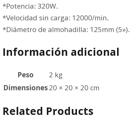
//
*Potencia: 320W.
TOTAL
*Velocidad sin carga: 12000/min.
UTF2031256
*Diámetro de almohadilla: 125mm (5»).
cantidad
Información adicional
Peso
2 kg
Dimensiones
20 × 20 × 20 cm
Related Products