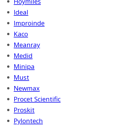
Hoymiles
Ideal
Improinde
Kaco
Meanray
Medid
Minipa
Must
Newmax
Procet Scientific
Proskit
Pylontech