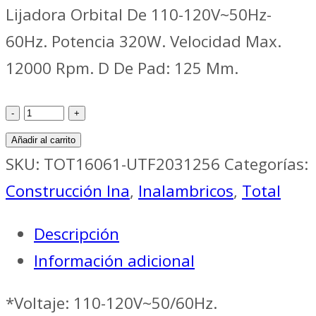
Lijadora Orbital De 110-120V~50Hz-
60Hz. Potencia 320W. Velocidad Max.
12000 Rpm. D De Pad: 125 Mm.
Construcción
Ina
Añadir al carrito
LIJADORA
SKU:
TOT16061-UTF2031256
Categorías:
INDUSTRIAL
Construcción Ina
,
Inalambricos
,
Total
ROTO-
Descripción
ORBITAL
Información adicional
5"
320W
*Voltaje: 110-120V~50/60Hz.