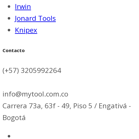
Irwin
Jonard Tools
Knipex
Contacto
(+57) 3205992264
info@mytool.com.co
Carrera 73a, 63f - 49, Piso 5 / Engativá -
Bogotá