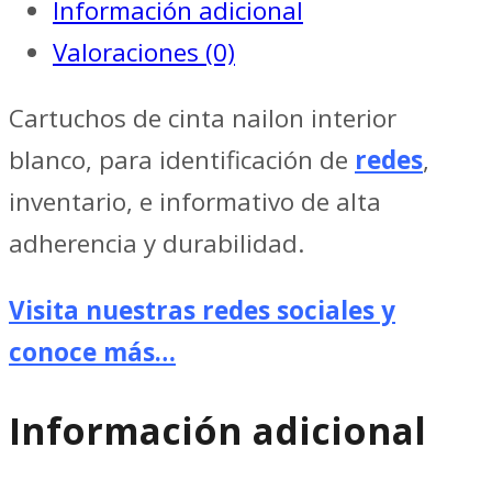
Información adicional
750-
Valoraciones (0)
499,
para
Cartuchos de cinta nailon interior
BMP21-
blanco, para identificación de
redes
,
M210-
inventario, e informativo de alta
M211
adherencia y durabilidad.
/
Visita nuestras redes sociales y
GENERIC
conoce más…
SOLUTIONS
NAIL
Información adicional
3/4"
cantidad