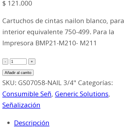
$
121.000
Cartuchos de cintas nailon blanco, para
interior equivalente 750-499. Para la
Impresora BMP21-M210- M211
Cartuchos
de
Añadir al carrito
cinta
SKU:
GS07058-NAIL 3/4"
Categorías:
NAILON
Consumible Señ
,
Generic Solutions
,
blanco,
Señalización
Equivalente
Descripción
M21-