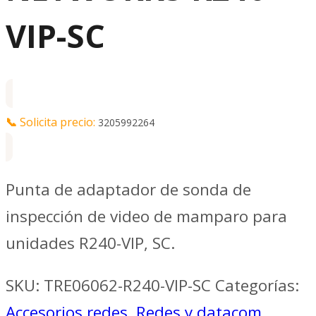
VIP-SC
📞
Solicita precio:
3205992264
Punta de adaptador de sonda de
inspección de video de mamparo para
unidades R240-VIP, SC.
SKU:
TRE06062-R240-VIP-SC
Categorías:
Accesorios redes
,
Redes y datacom
,