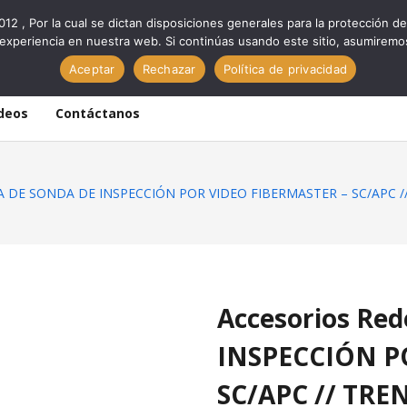
012 , Por la cual se dictan disposiciones generales para la protección
experiencia en nuestra web. Si continúas usando este sitio, asumiremo
Aceptar
Rechazar
Política de privacidad
deos
Contáctanos
TA DE SONDA DE INSPECCIÓN POR VIDEO FIBERMASTER – SC/APC 
Accesorios Re
INSPECCIÓN P
SC/APC // TRE