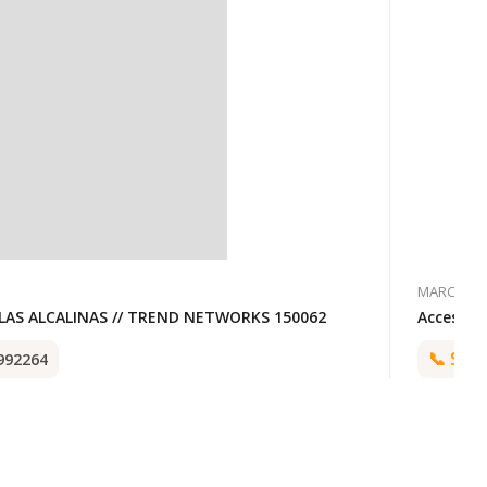
MARCAS
ILAS ALCALINAS // TREND NETWORKS 150062
Accesori
📞
Soli
992264