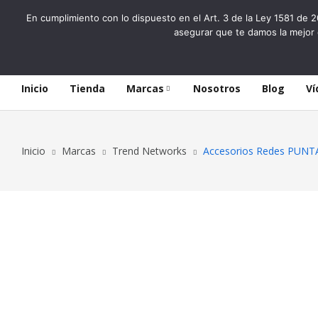
En cumplimiento con lo dispuesto en el Art. 3 de la Ley 1581 de 2
asegurar que te damos la mejor 
Inicio
Tienda
Marcas
Nosotros
Blog
Ví
Inicio
Marcas
Trend Networks
Accesorios Redes PUN