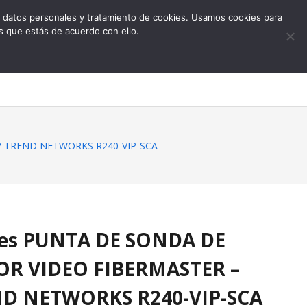
 de datos personales y tratamiento de cookies. Usamos cookies para
s que estás de acuerdo con ello.
0
// TREND NETWORKS R240-VIP-SCA
des PUNTA DE SONDA DE
OR VIDEO FIBERMASTER –
ND NETWORKS R240-VIP-SCA