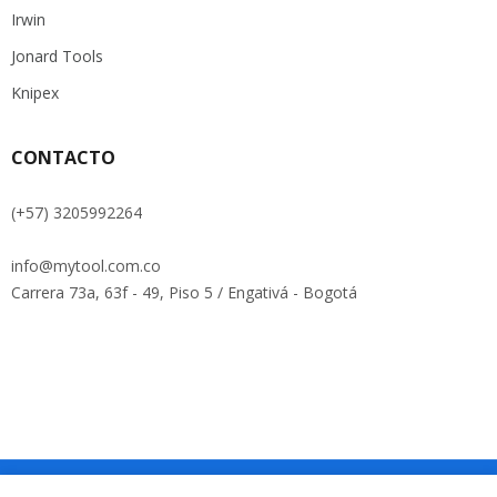
Irwin
Jonard Tools
Knipex
CONTACTO
(+57) 3205992264
info@mytool.com.co
Carrera 73a, 63f - 49, Piso 5 / Engativá - Bogotá
Copyright © Roadthemes. All Rights Reserved