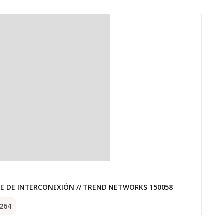
M
BLE DE INTERCONEXIÓN // TREND NETWORKS 150058
A
264