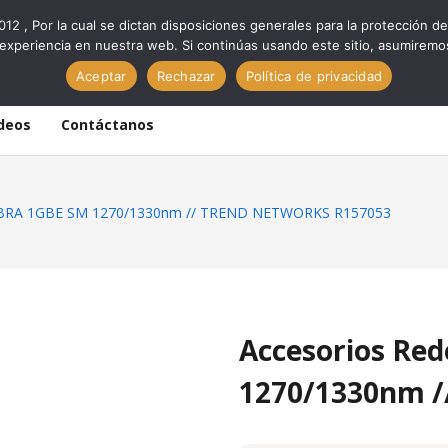
012 , Por la cual se dictan disposiciones generales para la protección
experiencia en nuestra web. Si continúas usando este sitio, asumiremo
Aceptar
Rechazar
Política de privacidad
deos
Contáctanos
FIBRA 1GBE SM 1270/1330nm // TREND NETWORKS R157053
Accesorios Red
1270/1330nm 