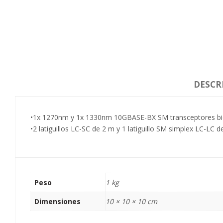
DESCR
•1x 1270nm y 1x 1330nm 10GBASE-BX SM transceptores bid
•2 latiguillos LC-SC de 2 m y 1 latiguillo SM simplex LC-LC
Peso
1 kg
Dimensiones
10 × 10 × 10 cm