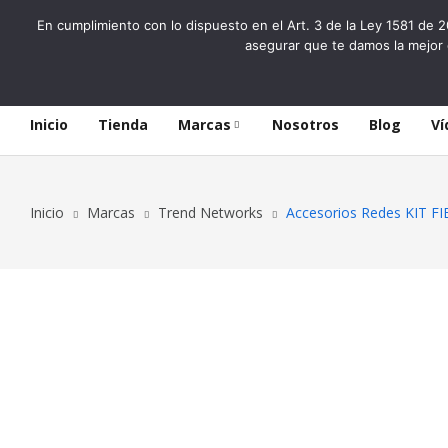
En cumplimiento con lo dispuesto en el Art. 3 de la Ley 1581 de 2
asegurar que te damos la mejor 
Inicio
Tienda
Marcas
Nosotros
Blog
Ví
Inicio
Marcas
Trend Networks
Accesorios Redes KIT 