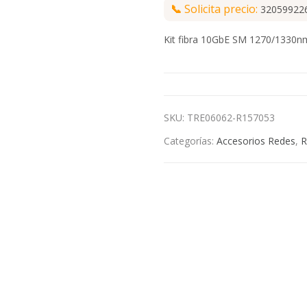
📞
Solicita precio:
32059922
Kit fibra 10GbE SM 1270/1330n
SKU:
TRE06062-R157053
Categorías:
Accesorios Redes
,
R