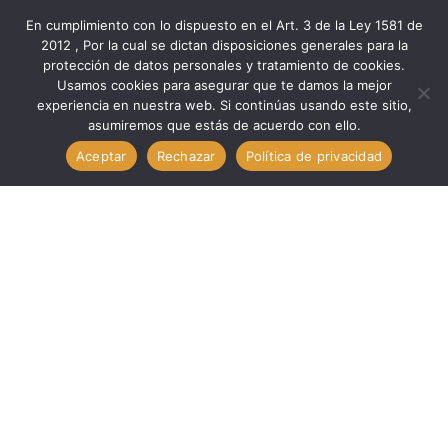
En cumplimiento con lo dispuesto en el Art. 3 de la Ley 1581 de
2012 , Por la cual se dictan disposiciones generales para la
protección de datos personales y tratamiento de cookies.
Inicio
Marcas
Minipa
Usamos cookies para asegurar que te damos la mejor
Accesorios Med TERROMETRO // MINIPA MTR-1530
experiencia en nuestra web. Si continúas usando este sitio,
asumiremos que estás de acuerdo con ello.
Aceptar
Rechazar
Política de privacidad