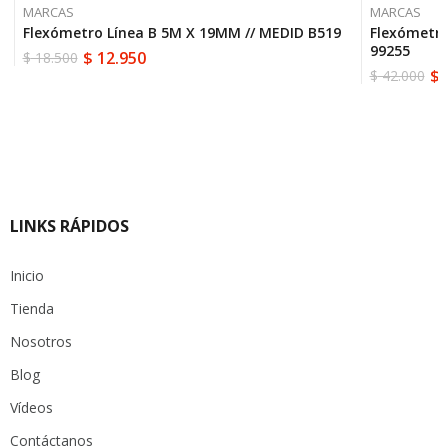
MARCAS
MARCAS
Flexómetro Línea B 5M X 19MM // MEDID B519
Flexómetro
99255
$
12.950
$
18.500
El
El
$
$
42.000
precio
precio
El
El
original
actual
precio
precio
era:
es:
original
actual
$ 18.500.
$ 12.950.
era:
es:
$ 42.000.
$ 29.400.
LINKS RÁPIDOS
Inicio
Tienda
Nosotros
Blog
Vídeos
Contáctanos