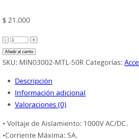
$
21.000
Accesorios
Med
Añadir al carrito
PUNTA
SKU:
MIN03002-MTL-50R
Categorías:
Acce
DE
Descripción
PERFORACIÓN
Información adicional
//
Valoraciones (0)
MINIPA
MTL-
• Voltaje de Aislamiento: 1000V AC/DC.
50R
•Corriente Máxima: 5A.