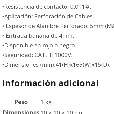
cantidad
•Resistencia de contacto: 0.011✡.
•Aplicación: Perforación de Cables.
• Espesor de Alambre Perforado: 5mm (M
• Entrada banana de 4mm.
•Disponible en rojo o negro.
•Seguridad: CAT. III 1000V.
•Dimensiones (mm):41(H)x165(W)x15(D).
Información adicional
Peso
1 kg
Dimensiones
10 × 10 × 10 cm