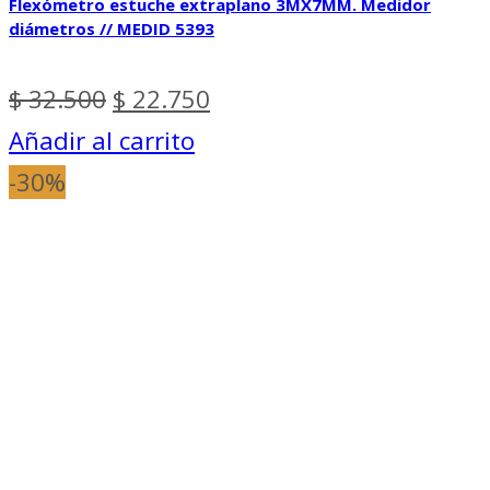
Flexómetro estuche extraplano 3MX7MM. Medidor
diámetros // MEDID 5393
El
El
$
32.500
$
22.750
precio
precio
Añadir al carrito
original
actual
-30%
era:
es:
$ 32.500.
$ 22.750.