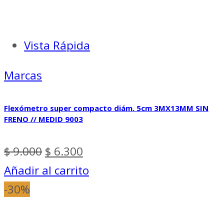
Vista Rápida
Marcas
Flexómetro super compacto diám. 5cm 3MX13MM SIN
FRENO // MEDID 9003
El
El
$
9.000
$
6.300
precio
precio
Añadir al carrito
original
actual
-30%
era:
es: