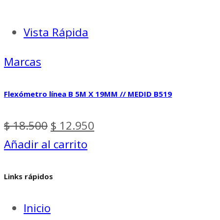
Vista Rápida
Marcas
Flexómetro línea B 5M X 19MM // MEDID B519
El
El
$
18.500
$
12.950
precio
precio
Añadir al carrito
original
actual
Links rápidos
era:
es:
$ 18.500.
$ 12.950.
Inicio