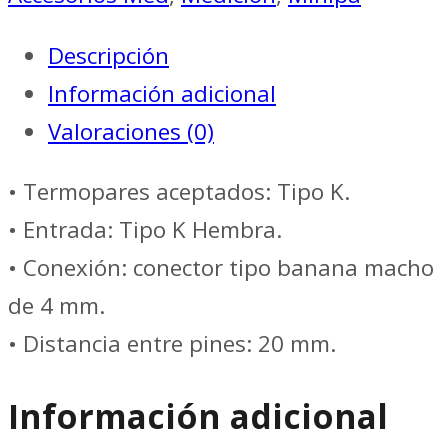
CONECTOR
Descripción
MINI
Información adicional
TERMOPAR
Valoraciones (0)
ESTÁNDAR
PARA
• Termopares aceptados: Tipo K.
PIN
• Entrada: Tipo K Hembra.
BANANA
• Conexión: conector tipo banana macho
DE
de 4 mm.
4MM.
• Distancia entre pines: 20 mm.
//
Información adicional
MINIPA