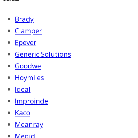
Brady
Clamper
Epever
Generic Solutions
Goodwe
Hoymiles
Ideal
Improinde
Kaco
Meanray
Medid