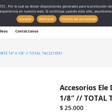
012 , Por la cual se dictan disposiciones generales para la protección
experiencia en nuestra web. Si continúas usando este sitio, asumiremo
Aceptar
Rechazar
Política de privacidad
deos
Contáctanos
ORTE 14″ X 1/8″ // TOTAL TAC2213551
Accesorios El
1/8″ // TOTAL
$
25.000