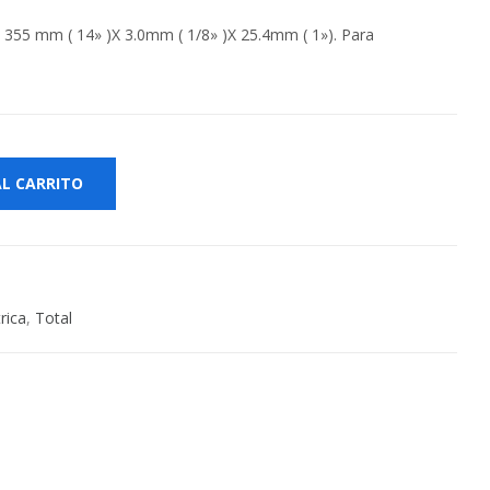
 355 mm ( 14» )X 3.0mm ( 1/8» )X 25.4mm ( 1»). Para
AL CARRITO
rica
,
Total