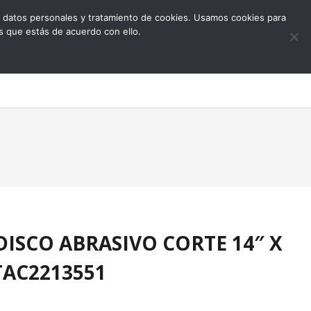
 de datos personales y tratamiento de cookies. Usamos cookies para
s que estás de acuerdo con ello.
0
e DISCO ABRASIVO CORTE 14″ X
 TAC2213551