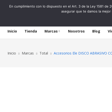
En cumplimiento con lo dispuesto en el Art. 3 de la Ley 1581 de 2
asegurar que te damos la mejor 
Inicio
Tienda
Marcas
Nosotros
Blog
Ví
Inicio
Marcas
Total
Accesorios Ele DISCO ABRASIVO C