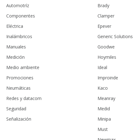
Automotríz
Brady
Componentes
Clamper
Eléctrica
Epever
Inalámbricos
Generic Solutions
Manuales
Goodwe
Medición
Hoymiles
Medio ambiente
Ideal
Promociones
Improinde
Neumáticas
Kaco
Redes y datacom
Meanray
Seguridad
Medid
Señalización
Minipa
Must
Newmax