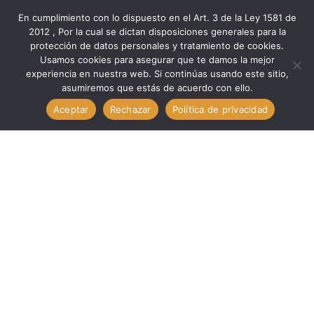
En cumplimiento con lo dispuesto en el Art. 3 de la Ley 1581 de
2012 , Por la cual se dictan disposiciones generales para la
protección de datos personales y tratamiento de cookies.
Inicio
Componentes
Sujeción
Usamos cookies para asegurar que te damos la mejor
Sujeción Com. Portafusible Aéreo Para Fusible Carro FUC.
experiencia en nuestra web. Si continúas usando este sitio,
asumiremos que estás de acuerdo con ello.
TECHMAN FH-012
Aceptar
Rechazar
Política de privacidad