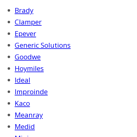
Brady
Clamper
Epever
Generic Solutions
Goodwe
Hoymiles
Ideal
Improinde
Kaco
Meanray
Medid