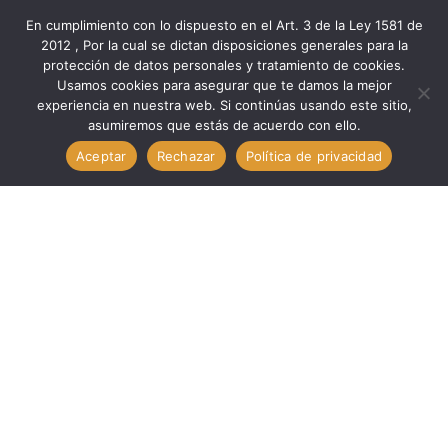
En cumplimiento con lo dispuesto en el Art. 3 de la Ley 1581 de
2012 , Por la cual se dictan disposiciones generales para la
protección de datos personales y tratamiento de cookies.
Inicio
Componentes
Protección
Usamos cookies para asegurar que te damos la mejor
Proteccion Com. Fusible Térmico (Temporizador). TECHMAN
experiencia en nuestra web. Si continúas usando este sitio,
asumiremos que estás de acuerdo con ello.
TP-216
Aceptar
Rechazar
Política de privacidad