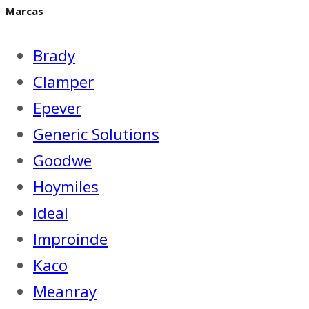
Marcas
Brady
Clamper
Epever
Generic Solutions
Goodwe
Hoymiles
Ideal
Improinde
Kaco
Meanray