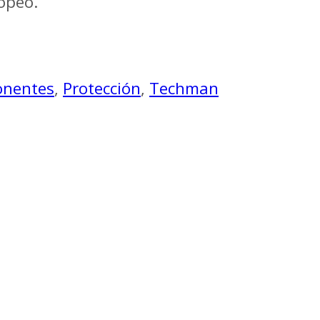
opeo.
nentes
,
Protección
,
Techman