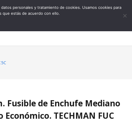
 de datos personales y tratamiento de cookies. Usamos cookies para
s que estás de acuerdo con ello.
0
.5C
. Fusible de Enchufe Mediano
to Económico. TECHMAN FUC