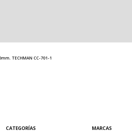
Conector USB “A” Hembra Para PCB En Vertical, Alto 10mm. TECHMAN CC-701-1
CATEGORÍAS
MARCAS