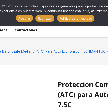
012 , Por la cual se dictan disposiciones generales para la protección
experiencia en nuestra web. Si continúas usando este sitio, asumiremo
Aceptar
Rechazar
Política de privacidad
deos
Contáctanos
le De Enchufe Mediano (ATC) Para Auto Económico. TECHMAN FUC 7
Proteccion Com
(ATC) para Au
7.5C