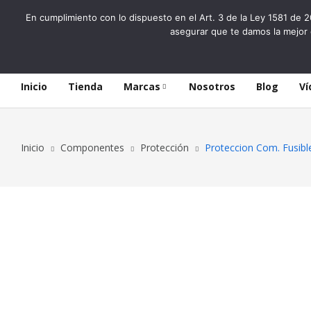
En cumplimiento con lo dispuesto en el Art. 3 de la Ley 1581 de 2
asegurar que te damos la mejor 
Inicio
Tienda
Marcas
Nosotros
Blog
Ví
Inicio
Componentes
Protección
Proteccion Com. Fusib