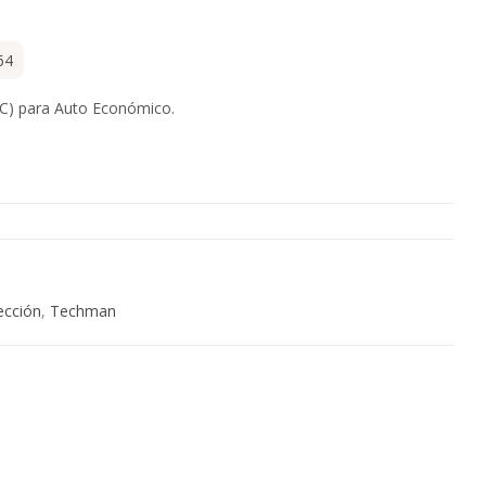
64
TC) para Auto Económico.
ección
,
Techman