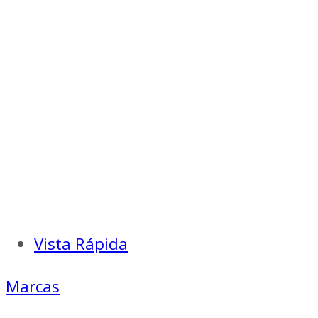
16/16-
14.
PRO`S
KIT
CP-
751N
cantidad
Vista Rápida
Marcas