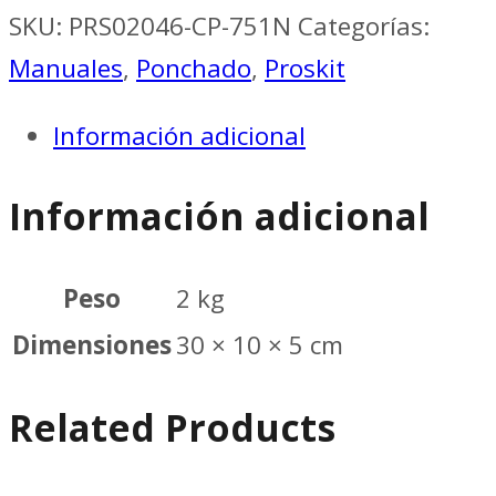
Compacto
SKU:
PRS02046-CP-751N
Categorías:
de
Manuales
,
Ponchado
,
Proskit
190mm
Información adicional
para
Terminal
Información adicional
sin
Aislamiento
Peso
2 kg
de
Dimensiones
30 × 10 × 5 cm
Cable
AWG:
Related Products
22-
18/18-