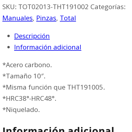
HOMBRESOLO
SKU:
TOT02013-THT191002
Categorías:
RECTO
Manuales
,
Pinzas
,
Total
10"
Descripción
//
Información adicional
TOTAL
THT191002
*Acero carbono.
cantidad
*Tamaño 10″.
*Misma función que THT191005.
*HRC38°-HRC48°.
*Niquelado.
Información adicional