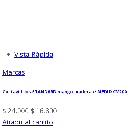
Vista Rápida
Marcas
Cortavidrios STANDARD mango madera // MEDID CV200
El
El
$
24.000
$
16.800
precio
precio
Añadir al carrito
original
actual