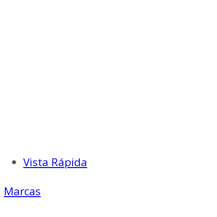
era:
es:
$ 24.000.
$ 16.800.
Vista Rápida
Marcas