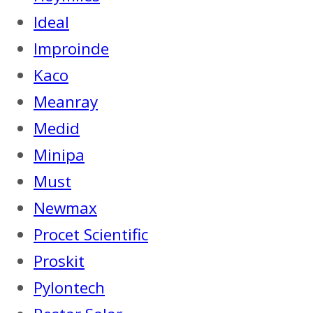
Ideal
Improinde
Kaco
Meanray
Medid
Minipa
Must
Newmax
Procet Scientific
Proskit
Pylontech