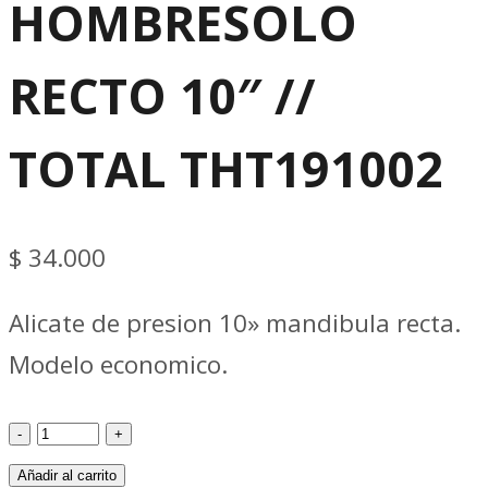
HOMBRESOLO
RECTO 10″ //
TOTAL THT191002
$
34.000
Alicate de presion 10» mandibula recta.
Modelo economico.
Pinzas
ALICATE
Añadir al carrito