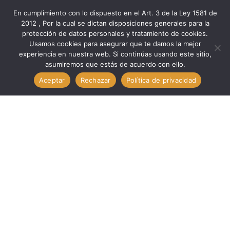
En cumplimiento con lo dispuesto en el Art. 3 de la Ley 1581 de
2012 , Por la cual se dictan disposiciones generales para la
protección de datos personales y tratamiento de cookies.
Inicio
Marcas
Total
Usamos cookies para asegurar que te damos la mejor
Pinzas ALICATE CORTAFRIO LATERAL INDUST 7″ // TOTAL
experiencia en nuestra web. Si continúas usando este sitio,
asumiremos que estás de acuerdo con ello.
THT27716S
Aceptar
Rechazar
Política de privacidad