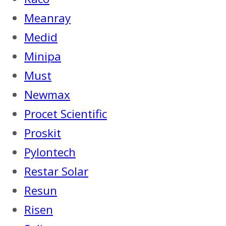
Meanray
Medid
Minipa
Must
Newmax
Procet Scientific
Proskit
Pylontech
Restar Solar
Resun
Risen