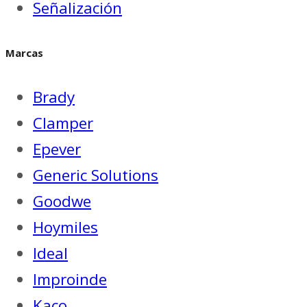
Señalización
Marcas
Brady
Clamper
Epever
Generic Solutions
Goodwe
Hoymiles
Ideal
Improinde
Kaco