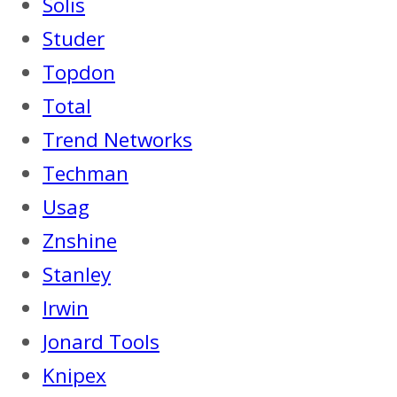
Solis
Studer
Topdon
Total
Trend Networks
Techman
Usag
Znshine
Stanley
Irwin
Jonard Tools
Knipex