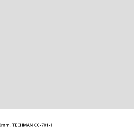
Conector USB “A” Hembra Para PCB En Vertical, Alto 10mm. TECHMAN CC-701-1