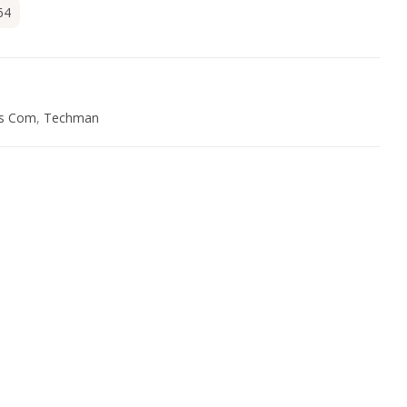
64
s Com
,
Techman