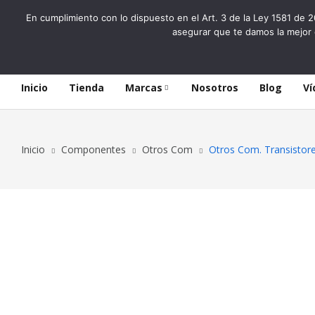
En cumplimiento con lo dispuesto en el Art. 3 de la Ley 1581 de 2
asegurar que te damos la mejor 
Inicio
Tienda
Marcas
Nosotros
Blog
Ví
Inicio
Componentes
Otros Com
Otros Com. Transist