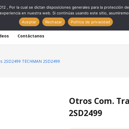
012 , Por la cual se dictan disposiciones generales para la protección
experiencia en nuestra web. Si continúas usando este sitio, asumiremo
Aceptar
Rechazar
Política de privacidad
deos
Contáctanos
ores 2SD2499 TECHMAN 2SD2499
Otros Com. Tr
2SD2499